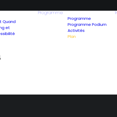
Programme
I
Programme
t Quand
Programme Podium
ing et
Activités
sibilité
Plan
6