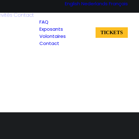
English
Nederlands
Français
nvités
Contact
FAQ
Exposants
TICKETS
Volontaires
Contact