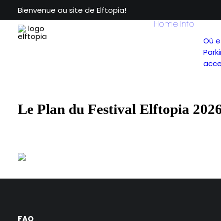
Bienvenue au site de Elftopia!
Home
Info
Où e
Park
acces
Le Plan du Festival Elftopia 202
FAQ