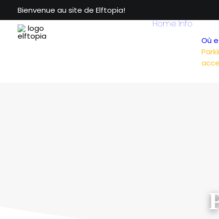
Bienvenue au site de Elftopia!
Home
Info
Où e
Park
acces
P