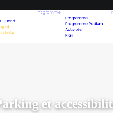
Programme
I
Programme
t Quand
Programme Podium
ing et
Activités
sibilité
Plan
arking et accessibili