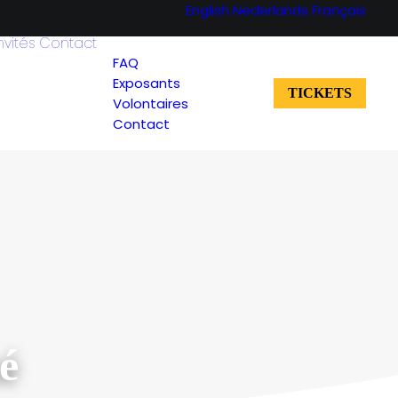
English
Nederlands
Français
nvités
Contact
FAQ
Exposants
TICKETS
Volontaires
Contact
té