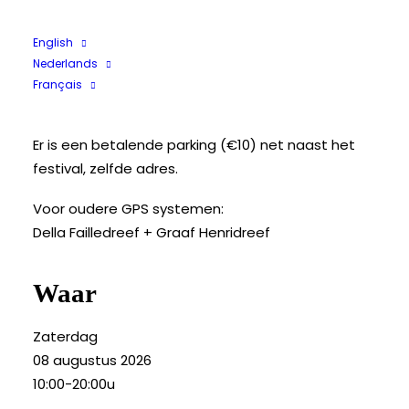
Locatie
English
Kasteel Ooidonk
Nederlands
Ooidonkdreef 9
Français
9800 Deinze
Er is een betalende parking (€10) net naast het
festival, zelfde adres.
Voor oudere GPS systemen:
Della Failledreef + Graaf Henridreef
Waar
Zaterdag
08 augustus 2026
10:00-20:00u