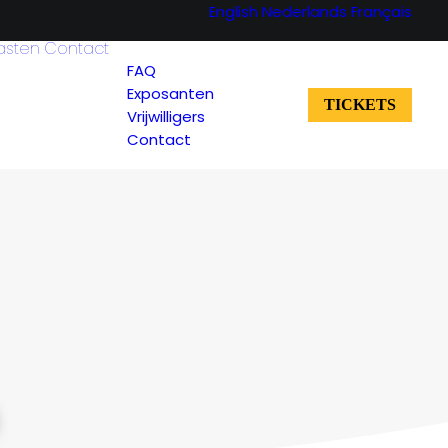
English
Nederlands
Français
asten
Contact
FAQ
Exposanten
TICKETS
Vrijwilligers
Contact