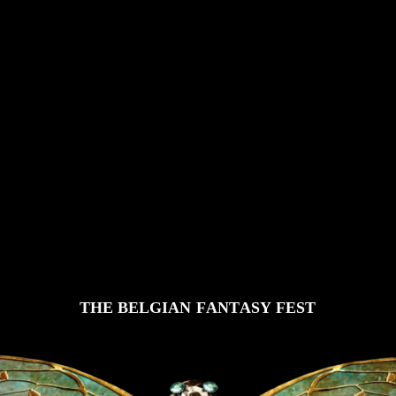
T
H
E
B
E
L
G
I
A
N
F
A
N
T
A
S
Y
F
E
S
T